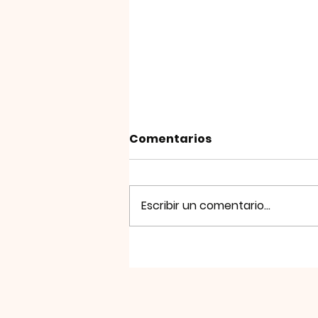
Comentarios
Escribir un comentario...
Octavo Festival Cultural
de Otoño 2023 - 8th
Autumn Cultural Festival
2023