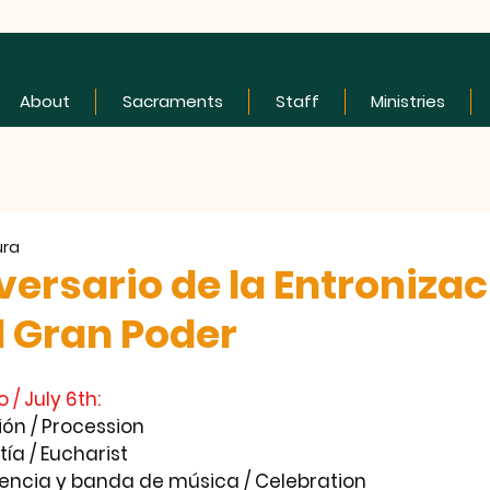
About
Sacraments
Staff
Ministries
ura
versario de la Entronizac
l Gran Poder
/ July 6th:
ión / Procession
tía / Eucharist
vencia y banda de música / Celebration