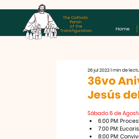
The Catholic
Parish
of the
Home
Transfiguration
26 jul 2022
1 min de lect
36vo Ani
Jesús de
Sábado 6 de Agosto 
6:00 PM: Proces
7:00 PM: Eucaris
8:00 PM: Convi